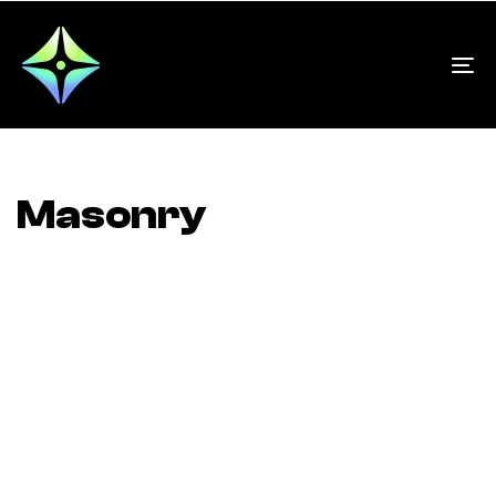
To
na
Masonry